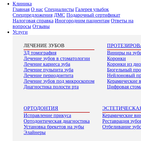
Клиника
Главная
О нас
Специалисты
Галерея улыбок
Спецпредложения
ДМС
Подарочный сертификат
Налоговая справка
Иногородним пациентам
Ответы на
вопросы
Отзывы
Услуги
ЛЕЧЕНИЕ ЗУБОВ
ПРОТЕЗИРОВ
3Д томография
Виниры на зуб
Лечение зубов в стоматологии
Коронки
Лечение кариеса зуба
Коронки из ди
Лечение пульпита зуба
Бюгельный про
Лечение периодонтита
Нейлоновый пр
Лечение зубов под микроскопом
Керамические 
Диагностика полости рта
Цифровая стом
ОРТОДОНТИЯ
ЭСТЕТИЧЕСКА
Исправление прикуса
Керамические ви
Ортодонтическая диагностика
Реставрация зубо
Установка брекетов на зубы
Отбеливание зуб
Элайнеры